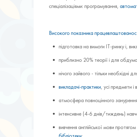
спеціалізаціями: програмування,
автома
Високого показника працевлаштованос
підготовка на вимоги ІТ-ринку і, ви
приблизно 20% теорії і для обдума
нічого зайвого - тільки необхідні для
викладачі-практики
, усі предмети і
атмосфера повноцінного занурення
інтенсивне (4-6 днів/тиждень) навч
вивчення англійської мови протягом
бібліотеки
;