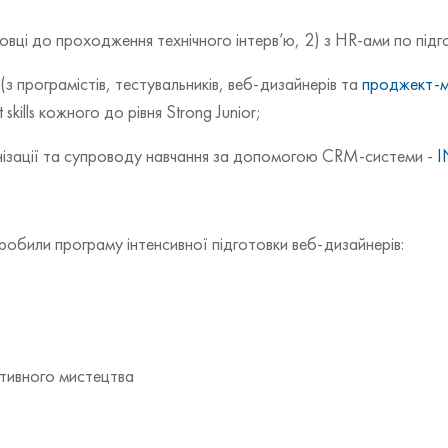
готовці до проходження технічного інтерв’ю, 2) з HR-ами по пі
(з програмістів, тестувальників, веб-дизайнерів та
проджект-м
skills кожного до рівня Strong Junior;
нізації та супроводу навчання за допомогою CRM-системи -
I
робили програму інтенсивної підготовки веб-дизайнерів:
тивного мистецтва