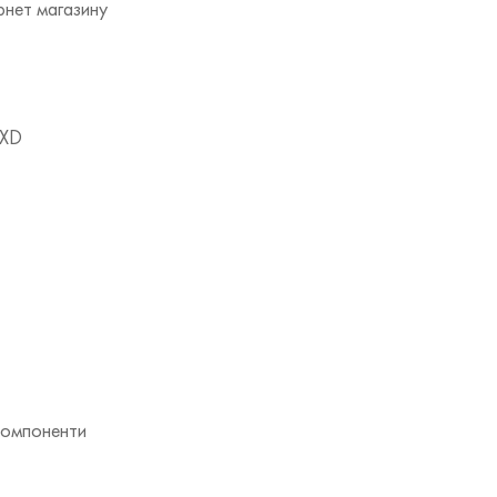
рнет магазину
 XD
компоненти