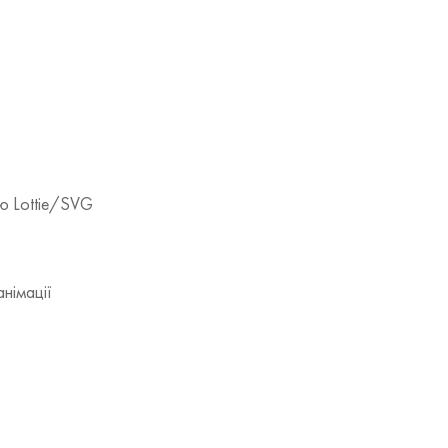
ію Lottie/SVG
німації