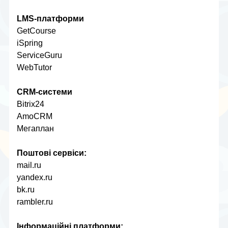
LMS-платформи
GetCourse
iSpring
ServiceGuru
WebTutor
CRM-системи
Bitrix24
AmoCRM
Мегаплан
Поштові сервіси:
mail.ru
yandex.ru
bk.ru
rambler.ru
Інформаційні платформи: