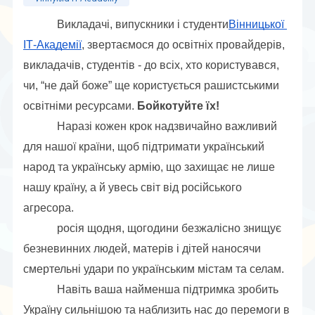
Викладачі, випускники і студенти
Вінницької 
ІТ-Академії
, звертаємося до освітніх провайдерів, 
викладачів, студентів - до всіх, хто користувався, 
чи, “не дай боже” ще користується рашистськими 
освітніми ресурсами. 
Бойкотуйте їх!
Наразі кожен крок надзвичайно важливий 
для нашої країни, щоб підтримати український 
народ та українську армію, що захищає не лише 
нашу країну, а й увесь світ від російського 
агресора.
росія щодня, щогодини безжалісно знищує 
безневинних людей, матерів і дітей наносячи 
смертельні удари по українським містам та селам.
Навіть ваша найменша підтримка зробить 
Україну сильнішою та наблизить нас до перемоги в 