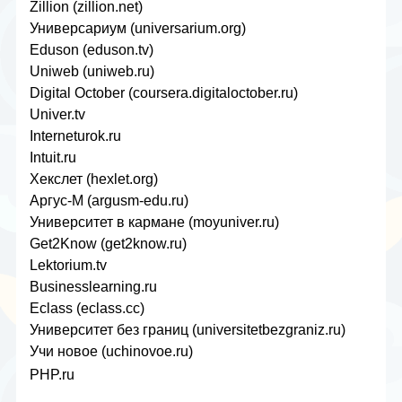
Zillion (zillion.net)
Универсариум (universarium.org)
Eduson (eduson.tv)
Uniweb (uniweb.ru)
Digital October (coursera.digitaloctober.ru)
Univer.tv
Interneturok.ru
Intuit.ru
Хекслет (hexlet.org)
Аргус-М (argusm-edu.ru)
Университет в кармане (moyuniver.ru)
Get2Know (get2know.ru)
Lektorium.tv
Businesslearning.ru
Eclass (eclass.cc)
Университет без границ (universitetbezgraniz.ru)
Учи новое (uchinovoe.ru)
PHP.ru