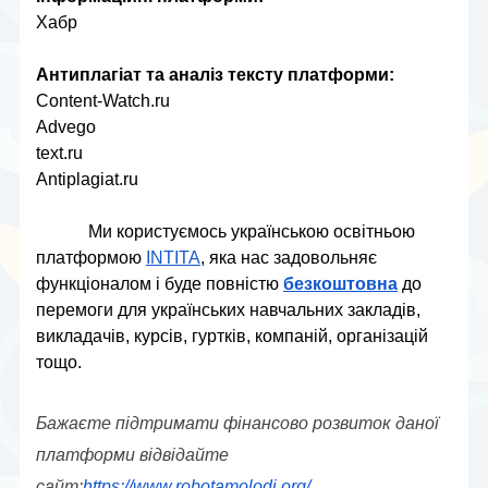
Хабр
Антиплагіат та аналіз тексту платформи:
Content-Watch.ru
Advego
text.ru
Antiplagiat.ru
Ми користуємось українською освітньою 
платформою 
INTITA
, яка нас задовольняє 
функціоналом і буде повністю 
безкоштовна
 до 
перемоги для українських навчальних закладів, 
викладачів, курсів, гуртків, компаній, організацій 
тощо.
Бажаєте підтримати фінансово розвиток даної 
платформи відвідайте 
сайт:
https://www.robotamolodi.org/