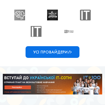
Vinnytsia
КАФЕДРА
INTITA
IT
ДРОНІВ
Academy
INTITA
ПНЗ
University
"Фаховий
коледж
Вінницька
УСІ ПРОВАЙДЕРИ
ІТ-
Академія"