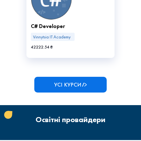
C# Developer
Vinnytsia IT Academy
42222.54 ₴
УСІ КУРСИ
Освітні провайдери