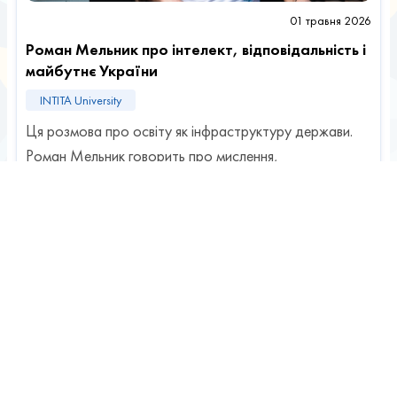
01 травня 2026
Роман Мельник про інтелект, відповідальність і
майбутнє України
INTITA University
Ця розмова про освіту як інфраструктуру держави.
Роман Мельник говорить про мислення,
відповідальність і довгострокові рішення, які
формують інтелектуальний капітал країни. Про те,
чому сучасна війна є війною інтелекту, рішень і систем.
Про те, як логіка екосистеми INTITA відкриває інше
бачення ролі університету, людини і знань. І про те,
яку роль має відігравати освіта у формуванні
економіки, безпеки та суб’єктності України. Це не про
реформу - це про архітектуру майбутнього, яка
будується вже сьогодні
Читати далі