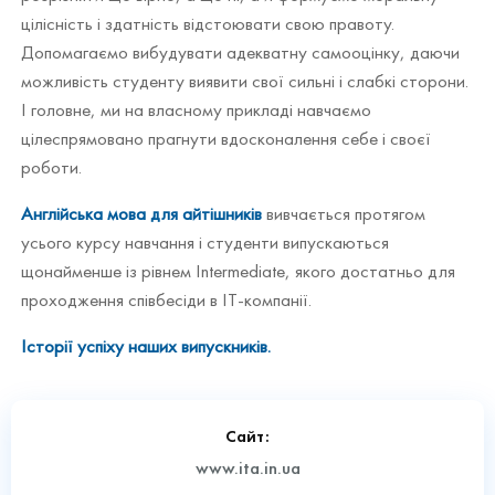
цілісність і здатність відстоювати свою правоту.
Допомагаємо вибудувати адекватну самооцінку, даючи
можливість студенту виявити свої сильні і слабкі сторони.
І головне, ми на власному прикладі навчаємо
цілеспрямовано прагнути вдосконалення себе і своєї
роботи.
Aнглійська мова для айтішників
вивчається протягом
усього курсу навчання і студенти випускаються
щонайменше із рівнем Intermediate, якого достатньо для
проходження співбесіди в ІТ-компанії.
Історії успіху наших випускників.
Сайт:
www.ita.in.ua