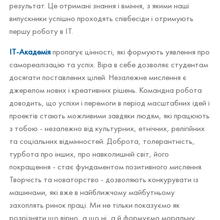
результат. Це отримані знання і вміння, з якими наші
випускники успішно проходять співбесіди і отримують
першу роботу в ІТ.
IТ-Академія
пропагує цінності, які формують уявлення про
самореалізацію та успіх. Віра в себе дозволяє студентам
досягати поставлених цілей. Незалежне мислення є
джерелом нових і креативних рішень. Командна робота
доводить, що успіхи і перемоги в період масштабних ідей і
проектів стають можливими завдяки людям, які працюють
з тобою - незалежно від культурних, етнічних, релігійних
та соціальних відмінностей. Доброта, толерантність,
турбота про інших, про навколишній світ, його
покращення - стає фундаментом позитивного мислення.
Творчість та новаторство - дозволяють конкурувати із
машинами, які вже в найближчому майбутньому
захоплять ринок праці. Ми не тільки показуємо як
розрізняти що вірно, а що ні, а й формуємо моральну