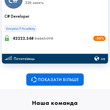
226 занять
C# Developer
Vinnytsia IT Academy
42222.54₴
84445.09₴
-50%
ua
початківець
ПОКАЗАТИ БІЛЬШЕ
Наша команда