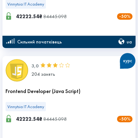
Vinnytsia IT Academy
42222.54₴
84445.09₴
-50%
ua
сильний початківець
курс
3,0
204 занять
Frontend Developer (Java Script)
Vinnytsia IT Academy
42222.54₴
84445.09₴
-50%