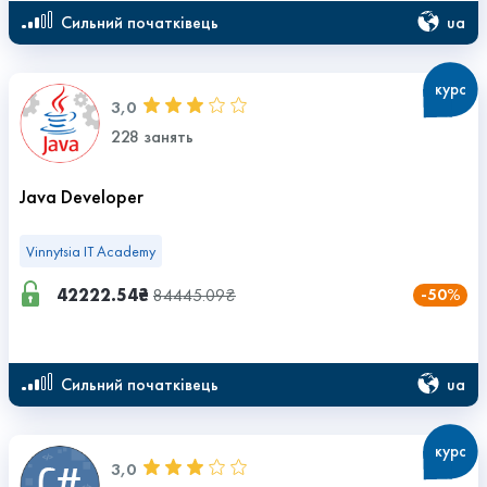
ua
сильний початківець
курс
3,0
228 занять
Java Developer
Vinnytsia IT Academy
42222.54₴
84445.09₴
-50%
ua
сильний початківець
курс
3,0