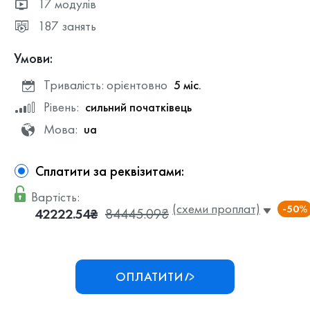
17 модулів
187 занять
Умови:
Тривалість: орієнтовно
5 міс.
Рівень:
сильний початківець
Мова:
ua
Сплатити за реквізитами:
Вартість:
(схеми проплат)
-50%
42222.54₴
84445.09₴
ОПЛАТИТИ