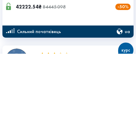
42222.54₴
84445.09₴
-50%
ua
сильний початківець
курс
3,0
199 занять
Manual QA (Тестувальник)
Vinnytsia IT Academy
41946.63₴
83892.90₴
-50%
ua
сильний початківець