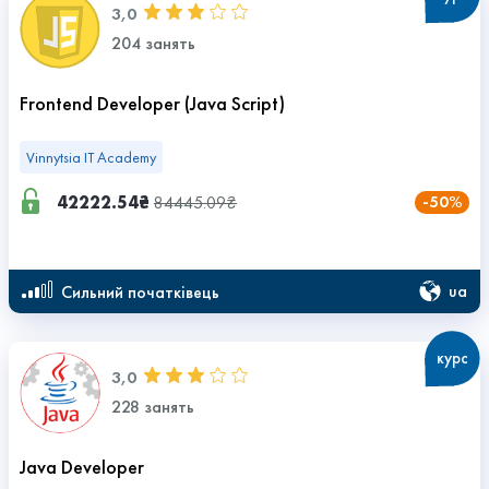
3,0
204 занять
Frontend Developer (Java Script)
Vinnytsia IT Academy
42222.54₴
84445.09₴
-50%
ua
сильний початківець
курс
3,0
228 занять
Java Developer