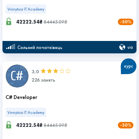
Vinnytsia IT Academy
42222.54₴
84445.09₴
-50%
ua
сильний початківець
курс
3,0
226 занять
C# Developer
Vinnytsia IT Academy
42222.54₴
84445.09₴
-50%