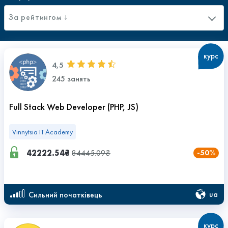
За рейтингом ↓
курс
4,5
245 занять
Full Stack Web Developer (РНР, JS)
Vinnytsia IT Academy
42222.54₴
84445.09₴
-50%
ua
сильний початківець
курс