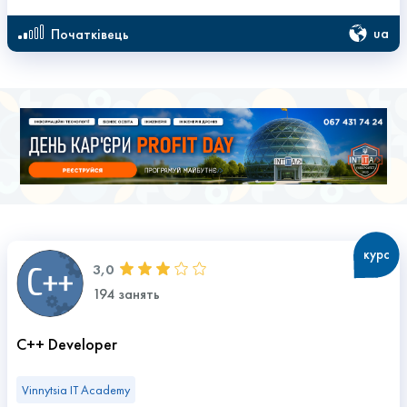
ua
початківець
курс
3,0
194 занять
C++ Developer
Vinnytsia IT Academy