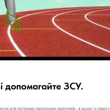
 і допомагайте ЗСУ.
есок для підтримки українських захисників - в цьому і є наша