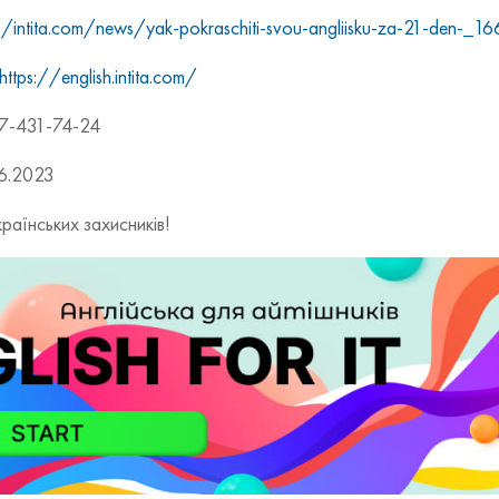
//intita.com/news/yak-pokraschiti-svou-angliisku-za-21-den-_
https://english.intita.com/
67-431-74-24
06.2023
раїнських захисників!