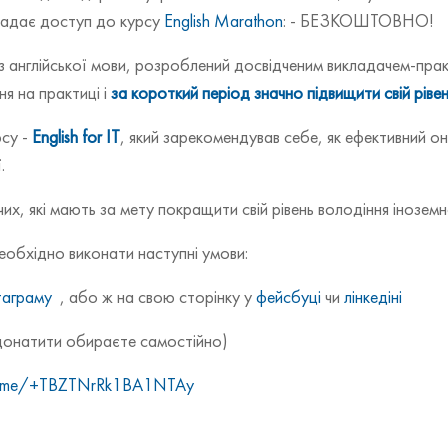
 надає доступ до курсу
English Marathon
: - БЕЗКОШТОВНО!
 з англійської мови, розроблений досвідченим викладачем-пра
я на практиці і
за короткий період значно підвищити свій рів
рсу -
English for IT
, який зарекомендував себе, як ефективний он
.
, які мають за мету покращити свій рівень володіння іноземн
бхідно виконати наступні умови:
таграму
, або ж на свою сторінку у
фейсбуці
чи
лінкедіні
адонатити обираєте самостійно)
/t.me/+TBZTNrRk1BA1NTAy