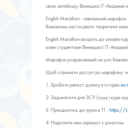
свою англійську. Вінницька IT-Академія
English Marathon - навчальний марафон
бажаючим застосувати теоретичні знанн
English Marathon входить до онлайн-ку
мови студентами Вінницької ІТ-Академії
Марафон розрахований на усіх бажаючих
Щоб отримати доступ до марафону нео
1. Зробити репост допису в історію
інс
2. Задонатити для ЗСУ (суму і куди з
3. Приєднатись до групи в ТГ -
https:/
4. Надіслати нам скріншот з донатом