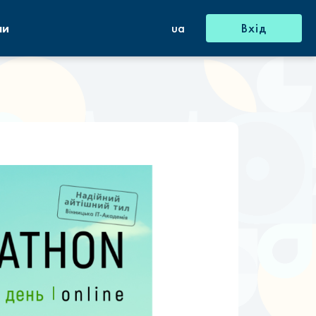
ни
ua
Вхід