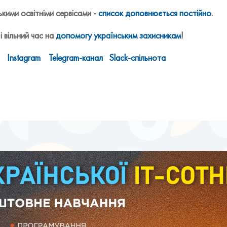
ими освітніми сервісами -
список доповнюється постійно
.
і вільний час на
допомогу українським захисникам
!
Instagram
Telegram-канал
Slack-спільнота