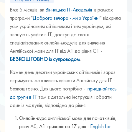
Вже 5 місяців, як
Вінницька ІТ-Академія
в рамках
програми "
Доброго вечора - ми з України!
" відкрила
усім українським айтішникам і тим українцям, які
планують увійти в ІТ, доступ до своїх
спеціалізованих онлайн-модулів для вивчення
Англійської мови для ІТ від А1 до рівня С1 -
БЕЗКОШТОВНО із супроводом
.
Кожен день десятки українських айтішників і зараз
отримують можливість вивчати Англійську для ІТ -
безкоштовно. Для цього потрібно -
приєднайтесь
до групи в ТГ
там є детальна інструкція і обрати
один із модулів, відповідно до рівня:
Онлайн-курс англійської мови для початківців,
рівня А0, А1 тривалістю 17 днів -
English for