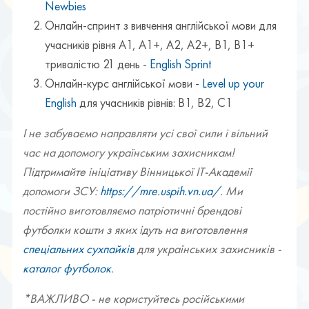
Newbies
Онлайн-спринт з вивчення англійської мови для
учасників рівня А1, А1+, А2, А2+, В1, В1+
тривалістю 21 день -
English Sprint
Онлайн-курс англійської мови -
Level up your
English
для учасників рівнів: B1, В2, С1
І не забуваємо направляти усі свої сили і вільний
час на допомогу українським захисникам!
Підтримайте ініціативу Вінницької ІТ-Академії
допомоги ЗСУ:
https://mre.uspih.vn.ua/
. Ми
постійно виготовляємо патріотичні брендові
футболки кошти з яких ідуть на виготовлення
спеціальних сухпайків
для українських захисників -
каталог футболок
.
*ВАЖЛИВО - не користуйтесь російськими