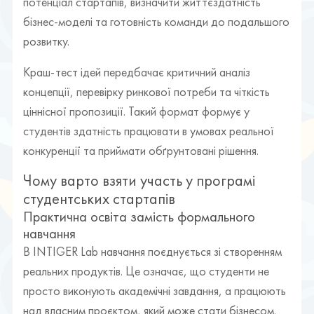
потенціал стартапів, визначити життєздатність
бізнес-моделі та готовність команди до подальшого
розвитку.
Краш-тест ідей передбачає критичний аналіз
концепції, перевірку ринкової потреби та чіткість
ціннісної пропозиції. Такий формат формує у
студентів здатність працювати в умовах реальної
конкуренції та приймати обґрунтовані рішення.
Чому варто взяти участь у програмі
студентських стартапів
Практична освіта замість формального
навчання
В INTIGER Lab навчання поєднується зі створенням
реальних продуктів. Це означає, що студенти не
просто виконують академічні завдання, а працюють
над власним проєктом, який може стати бізнесом.