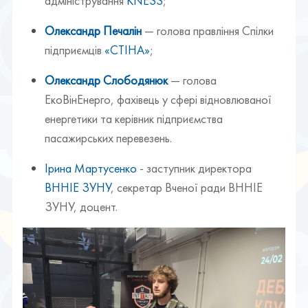
адміністрування
KNESS
;
Олександр Печалін
— голова правління Спілки
підприємців
«СТІНА»
;
Олександр Слободянюк
— голова
ЕкоВінЕнерго, фахівець у сфері відновлюваної
енергетики та керівник підприємства
пасажирських перевезень.
Ірина Мартусенко
- заступник директора
ВННІЕ ЗУНУ
, секретар Вченої ради ВННІЕ
ЗУНУ, доцент.