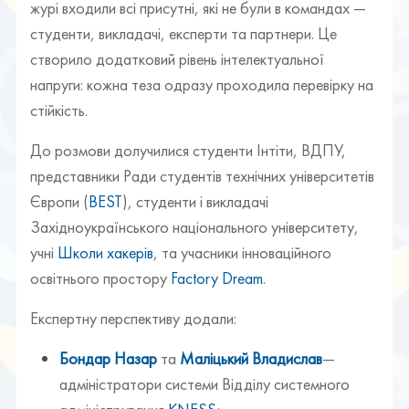
журі входили всі присутні, які не були в командах —
студенти, викладачі, експерти та партнери. Це
створило додатковий рівень інтелектуальної
напруги: кожна теза одразу проходила перевірку на
стійкість.
До розмови долучилися студенти Інтіти, ВДПУ,
представники Ради студентів технічних університетів
Європи (
BEST
), студенти і викладачі
Західноукраїнського національного університету,
учні
Школи хакерів
, та учасники інноваційного
освітнього простору
Factory Dream
.
Експертну перспективу додали:
Бондар Назар
та
Маліцький Владислав
—
адміністратори системи Відділу системного