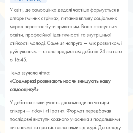
У світі, де самооцінка дедалі частіше формується в
алгоритмічних стрічках, питання впливу соціальних
мереж перестає бути приватним. Воно стосується
освіти, професійної ідентичності та внутрішньої
стійкості молоді. Саме ця напруга — між розвитком і
руйнуванням — стала предметом дебатів 24 лютого
о 16:45.
Тема звучала чітко:
«Соцмережі розвивають нас чи знищують нашу
самооцінку?»
У дебатах взяли участь дві команди по чотири
спікери — «За» і «Проти». Формат передбачав
послідовні виступи кожного учасника з подальшими
питаннями та протиставленнями від журі. До складу