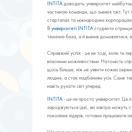
INTITA
доводить: університет майбутньо
частиною команди, що змінює світ. Тут г
стартапах та міжнародних корпораціях
В
університеті INTITA
студенти отримуют
технічна база, а й вміння домовлятися, 
Справжній успіх - це не тоді, коли ти
власними можливостями. Натомість справ
щось більше, ніж міг уявити кожен окре
людині, а стає надбанням усіх. Саме та
навіть рухати світ уперед.
INTITA
- це не просто університет. Це 
зароджуються ідеї, які завтра можуть 
покоління лідерів, готових працювати не
Швидка консультація за номером тел:
+