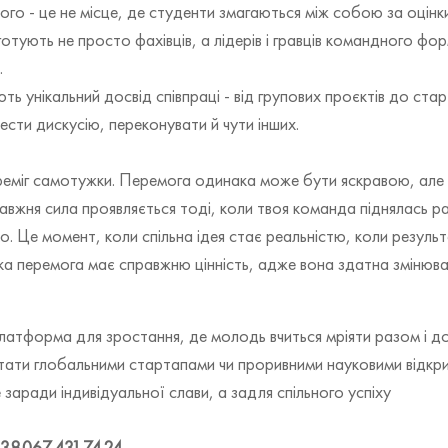
го - це не місце, де студенти змагаються між собою за оцінки
отують не просто фахівців, а лідерів і гравців командного фор
.
ь унікальний досвід співпраці - від групових проєктів до стар
вести дискусію, переконувати й чути інших.
 переміг самотужки. Перемога одинака може бути яскравою, ал
жня сила проявляється тоді, коли твоя команда піднялась разо
мо. Це момент, коли спільна ідея стає реальністю, коли резул
ка перемога має справжню цінність, адже вона здатна змінюват
платформа для зростання, де молодь вчиться мріяти разом і д
стати глобальними стартапами чи проривними науковими відкри
 заради індивідуальної слави, а задля спільного успіху
38 067 431 74 24