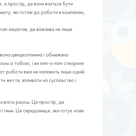
, а простір, де вони вчаться бути
мату, які готові до роботи в компаніях,
тап-ініціатив, де важлива не лише
е вона швидкоплинна і обмежена
м із тобою, і ви пліч-о-пліч створили
ьтат роботи вже не належить лише одній
и життя, впливати на суспільство і
осягати разом. Це простір, де
ттями. Це середовище, яке готує нове