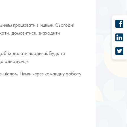
умінням працювати з іншими. Сьогодні
лухати, домовитися, знаходити
 щоб їх долати наодинці. Будь то
да однодумців.
тенціалом. Тільки через командну роботу