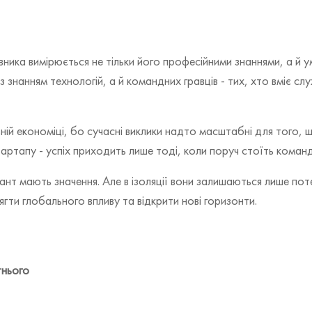
цівника вимірюється не тільки його професійними знаннями, а й 
з знанням технологій, а й командних гравців - тих, хто вміє с
ьній економіці, бо сучасні виклики надто масштабні для того,
артапу - успіх приходить лише тоді, коли поруч стоїть коман
лант мають значення. Але в ізоляції вони залишаються лише по
ти глобального впливу та відкрити нові горизонти.
тнього