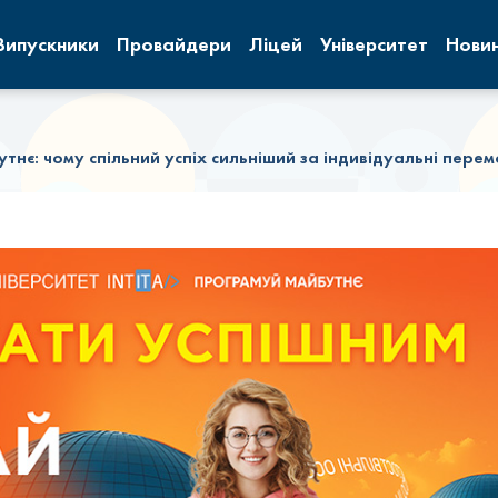
Випускники
Провайдери
Ліцей
Університет
Нови
нє: чому спільний успіх сильніший за індивідуальні перем