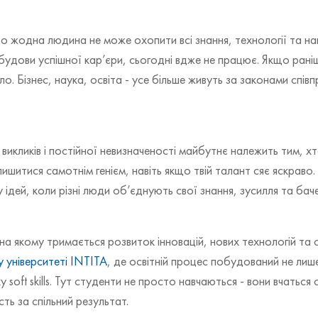
що жодна людина не може охопити всі знання, технології та на
удови успішної кар’єри, сьогодні вдже не працює. Якщо раніше
о. Бізнес, наука, освіта - усе більше живуть за законами співпр
 викликів і постійної невизначеності майбутнє належить тим, 
лишитися самотнім генієм, навіть якщо твій талант сяє яскра
у ідей, коли різні люди об’єднують свої знання, зусилля та бач
якому тримається розвиток інновацій, нових технологій та су
 університеті INTITA
, де освітній процес побудований не лиш
у soft skills. Тут студенти не просто навчаються - вони вчатьс
сть за спільний результат.