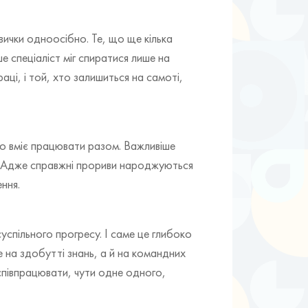
вички одноосібно. Те, що ще кілька
 спеціаліст міг спиратися лише на
аці, і той, хто залишиться на самоті,
хто вміє працювати разом. Важливіше
во. Адже справжні прориви народжуються
ення.
спільного прогресу. І саме це глибоко
е на здобутті знань, а й на командних
я співпрацювати, чути одне одного,