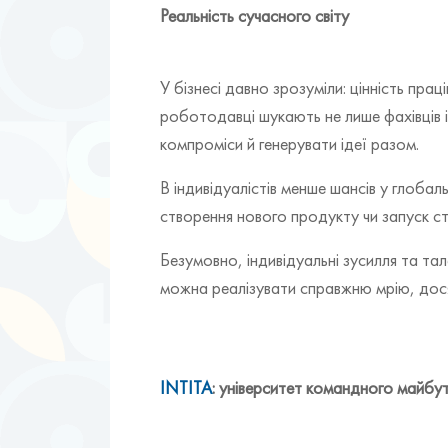
Реальність сучасного світу
У бізнесі давно зрозуміли: цінність пра
роботодавці шукають не лише фахівців і
компроміси й генерувати ідеї разом.
В індивідуалістів менше шансів у глобал
створення нового продукту чи запуск ст
Безумовно, індивідуальні зусилля та та
можна реалізувати справжню мрію, досяг
INTITA
: університет командного майбу