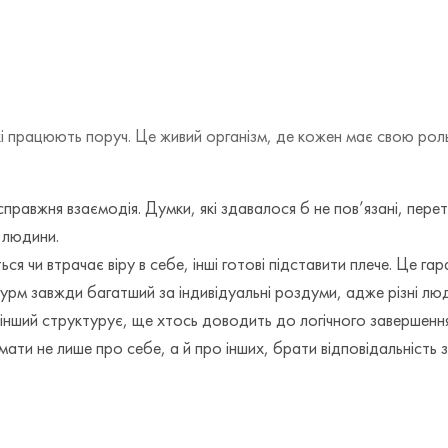
і працюють поруч. Це живий організм, де кожен має свою роль
справжня взаємодія. Думки, які здавалося б не пов’язані, пер
ї людини.
я чи втрачає віру в себе, інші готові підставити плече. Це га
урм завжди багатший за індивідуальні роздуми, адже різні люд
 інший структурує, ще хтось доводить до логічного завершення
мати не лише про себе, а й про інших, брати відповідальність