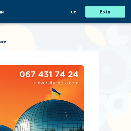
ни
ua
Вхід
оги