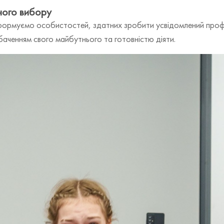
еного вибору
ормуємо особистостей, здатних зробити усвідомлений профес
баченням свого майбутнього та готовністю діяти.