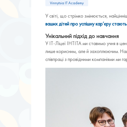
Vinnytsia IT Academy
У світі, що стрімко змінюється, найцінні
ваших дітей про успішну кар’єру стають
Унікальний підхід до навчання
У ІТ-Ліцеї ІНТІТА ми ставимо учня в це
лише корисним, але й захоплюючим. Наші
співпраці з провідними компаніями ми г