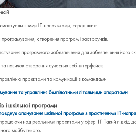
есій
найактуальнішими ІТ-напрямками, серед яких:
програмування, створення програм і застосунків.
естування програмного забезпечення для забезпечення його як
та навичок створення сучасних веб-інтерфейсів.
равлінню проєктами та комунікації з командами.
мування та управління безпілотними літальними апаратами
.
в і шкільної програми
поєднує опанування шкільної програми з практичними ІТ-напр
працюючи над реальними проектами у сфері ІТ. Такий підхід до
ішного майбутнього.