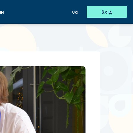
ни
ua
Вхід