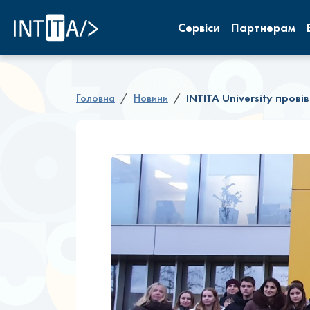
INTITA
Сервіси
Партнерам
Головна
Новини
INTITA University прові