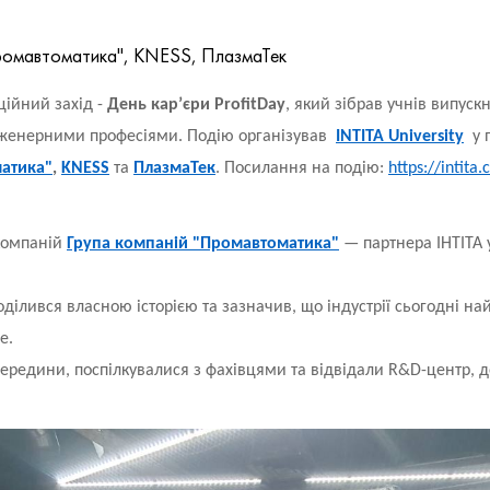
Промавтоматика", KNESS, ПлазмаТек
ційний захід -
День кар’єри ProfitDay
, який зібрав учнів випуск
нженерними професіями. Подію організував
INTITA University
у 
атика"
,
KNESS
та
ПлазмаТек
. Посилання на подію:
https://intita
 компаній
Група компаній "Промавтоматика"
— партнера ІНТІТА 
ілився власною історією та зазначив, що індустрії сьогодні най
е.
редини, поспілкувалися з фахівцями та відвідали R&D-центр, д