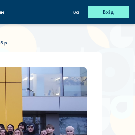
ни
ua
Вхід
5 р.