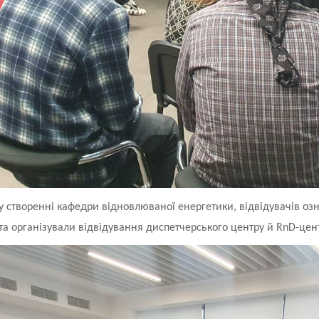
А у створенні кафедри відновлюваної енергетики, відвідувачів 
та організували відвідування диспетчерського центру й RnD-цен