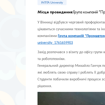
INTITA University
Місце проведення:
Група компаній "
У Вінниці відбувся черговий профорієнта
цікавиться сучасними технологіями та і
компаніями
Група компаній "Промавтом
university_1761659903
Захід розпочався з візиту до офісу групи
та робототехніки.
Генеральний директор Михайло Ганчук под
які люблять свою справу і роблять її добр
Студенти побачили виробничі процеси зсе
рішення.