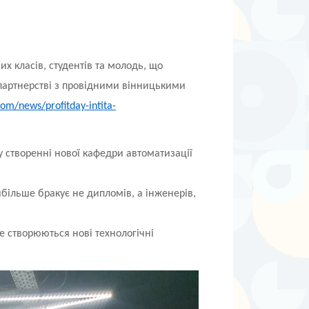
них класів, студентів та молодь, що
партнерстві з провідними вінницькими
.com/news/profitday-intita-
у створенні нової кафедри автоматизації
більше бракує не дипломів, а інженерів,
е створюються нові технологічні