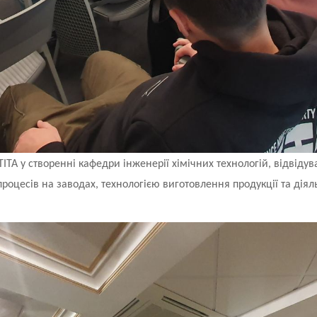
ТІТА у створенні кафедри інженерії хімічних технологій, відвід
роцесів на заводах, технологією виготовлення продукції та діял