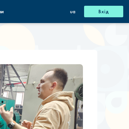
ни
ua
Вхід