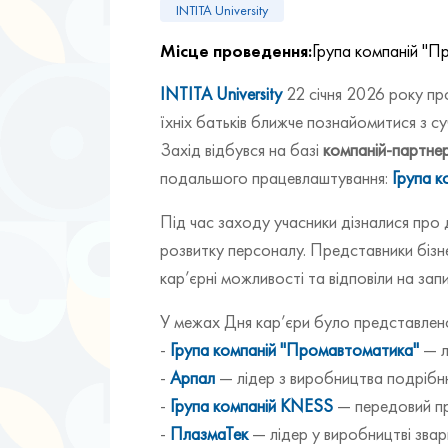
INTITA University
Місце проведення:
Група компаній "
INTITA University
22 січня 2026 року пр
їхніх батьків ближче познайомитися з с
Захід відбувся на базі
компаній-партнер
подальшого працевлаштування:
Група 
Під час заходу учасники дізналися про д
розвитку персоналу. Представники бізн
кар’єрні можливості та відповіли на запи
У межах Дня кар’єри було представлено
-
Група компаній "Промавтоматика"
— л
-
Арпал
— лідер з виробництва подрібню
-
Група компаній KNESS
— передовий пр
-
ПлазмаТек
— лідер у виробництві звар