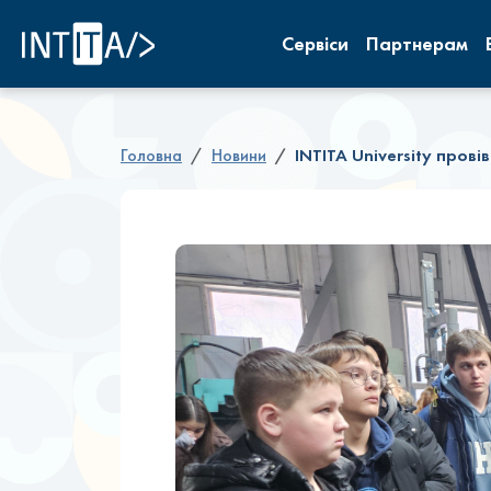
INTITA
Сервіси
Партнерам
Головна
Новини
INTITA University прові