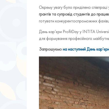
Окрему увагу було приділено співпраці 
грантів та супровід студентів до праце
готувати конкурентоспроможних фахівц
День кар’єри ProfitDay у INTITA Univers
для формування професійного майбутнь
Запрошуємо
на наступний День кар’єри