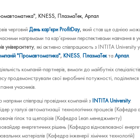
Промавтоматика", KNESS, ПлазмаТек, Арпал
овів черговий
День кар'єри ProfitDay
,
який став ще однією можл
учасними напрямами та кар’єрними перспективами навчання в ун
ів університету
, які активно співпрацюють з INTITA University у
компаній "Промавтоматика"
,
KNESS
,
ПлазмаТек
та
Арпал
.
іяльність компаній-партнерів, вимоги до майбутніх спеціалісті
есу продемонстрували свої виробничі потужності, поділилися
тання учасників.
 напрями співпраці провідних компаній з
INTITA University
:
ідер у галузі автоматизації технологічних процесів (Кафедра 
вачів гілок та щепорізів (Кафедра Lean менеджменту)
овайдер енергетичних рішень (Кафедра відновлюваної енерге
ювальних матеріалів (Кафедра інженерії хімічних технологій)