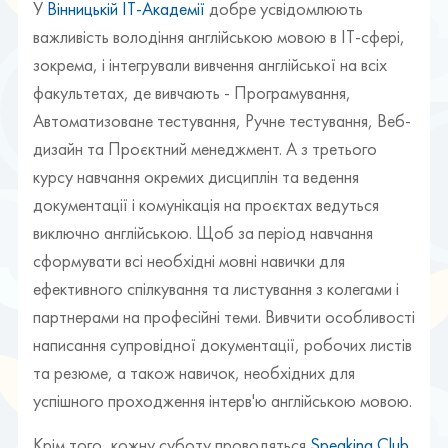
У
Вінницькій ІТ-Академії
добре усвідомлюють
важливість володіння англійською мовою в ІТ-сфері,
зокрема, і інтегрували вивчення англійської на всіх
факультетах, де вивчають - Програмування,
Автоматизоване тестування, Ручне тестування, Веб-
дизайн та Проєктний менеджмент. А з третього
курсу навчання окремих дисциплін та ведення
документації і комунікація на проєктах ведуться
виключно англійською. Щоб за період навчання
сформувати всі необхідні мовні навички для
ефективного спілкування та листування з колегами і
партнерами на професійні теми. Вивчити особливості
написання супровідної документації, робочих листів
та резюме, а також навичок, необхідних для
успішного проходження інтерв'ю англійською мовою.
Крім того, кожну суботу проводяться
Speaking Club
,