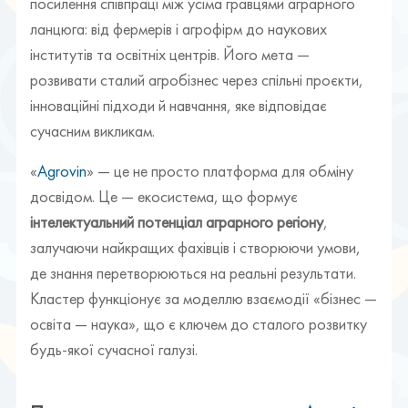
посилення співпраці між усіма гравцями аграрного
ланцюга: від фермерів і агрофірм до наукових
інститутів та освітніх центрів. Його мета —
розвивати сталий агробізнес через спільні проєкти,
інноваційні підходи й навчання, яке відповідає
сучасним викликам.
«
Agrovin
» — це не просто платформа для обміну
досвідом. Це — екосистема, що формує
інтелектуальний потенціал аграрного регіону
,
залучаючи найкращих фахівців і створюючи умови,
де знання перетворюються на реальні результати.
Кластер функціонує за моделлю взаємодії «бізнес —
освіта — наука», що є ключем до сталого розвитку
будь-якої сучасної галузі.