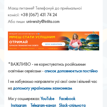
Маєш питання? Телефонуй до приймальної
комісії:
+38 (067) 431 74 24
Або пиши:
university@intita.com
*ВАЖЛИВО - не користуватись російськими
освітніми сервісами -
список доповнюється постійно
І не забуваємо направляти усі свої сили і вільний час
на
допомогу українським захисникам
Ми у соцмережах:
YouTube
Facebook
Instagram
Telegram-канал
Slack-спільнота