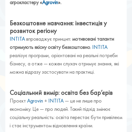
агрокластеру «
Agrovin
».
Безкоштовне навчання: інвестиція у
розвиток регіону
INTITA
впроваджує принцип:
мотивовані таланти
отримують якісну освіту безкоштовно
.
INTITA
реалізує програми, орієнтовані на реальні потреби
бізнесу, а отже — кожен слухач отримує знання, які
можна відразу застосувати на практиці.
Соціальний вимір: освіта без бар’єрів
Проєкт
Agrovin
+
INTITA
— це не лише про
економіку. Це — про людей. Такий підхід змінює
соціальну реальність: освіта перестає бути привілеєм
і стає інструментом відновлення країни.