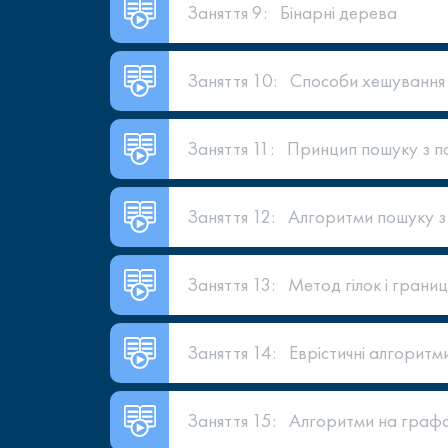
Заняття 9:
Бінарні дерева
Заняття 10:
Способи хешування 
Заняття 11:
Принцип пошуку з п
Заняття 12:
Алгоритми пошуку з
Заняття 13:
Метод гілок і границ
Заняття 14:
Еврістичні алгоритм
Заняття 15:
Алгоритми на графа