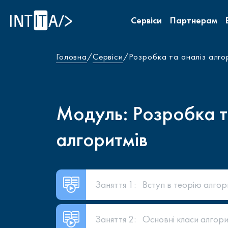
INTITA
Сервіси
Партнерам
Головна
Сервіси
Розробка та аналіз алго
Модуль: Розробка т
алгоритмів
Заняття 1:
Вступ в теорію алгор
Заняття 2:
Основні класи алгори