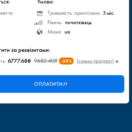
ься:
Умови:
аняття
Тривалість: орієнтовно
3 міс.
Рівень:
початківець
Мова:
ua
ити за реквізитами:
6777.68₴
9682.40₴
ть:
(схеми проплат)
-30%
ОПЛАТИТИ