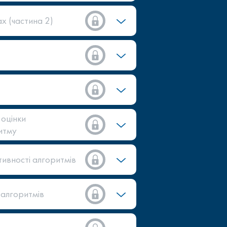
х (частина 2)
 оцінки
итму
тивності алгоритмів
 алгоритмів