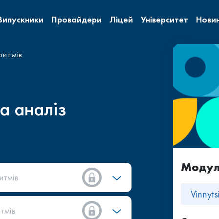
Випускники
Провайдери
Ліцей
Університет
Нови
ритмів
а аналіз
Модуль
итмів
Vinnyt
тмів