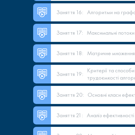
Заняття 16:
Алгоритми на графа
Заняття 17:
Максимальні потоки
Заняття 18:
Матричне множення
Критерії та способи
Заняття 19:
трудоємкості алгор
Заняття 20:
Основні класи ефек
Заняття 21:
Аналіз ефективності