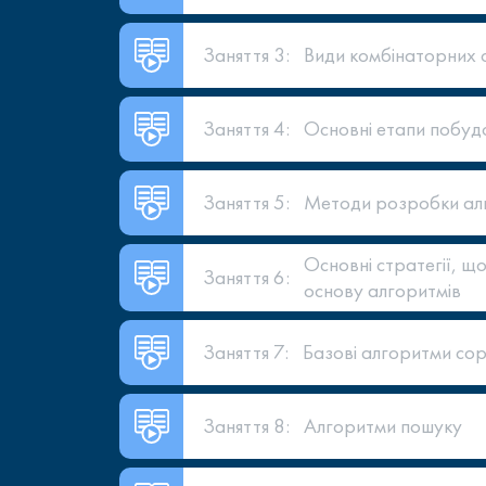
Заняття 3:
Види комбінаторних о
Заняття 4:
Основні етапи побуд
Заняття 5:
Методи розробки ал
Основні стратегії, щ
Заняття 6:
основу алгоритмів
Заняття 7:
Базові алгоритми со
Заняття 8:
Алгоритми пошуку