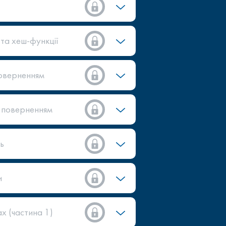
та хеш-функції
оверненням
 поверненням
ь
и
х (частина 1)