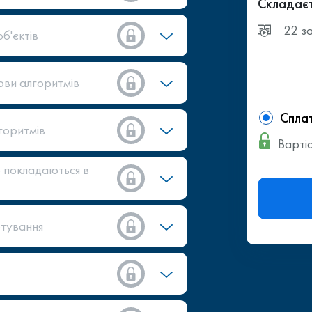
Складаєт
22 з
б'єктів
ови алгоритмів
Сплат
горитмів
Вартіс
о покладаються в
ртування