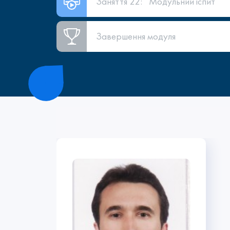
Заняття 22:
Модульний іспит
Завершення модуля