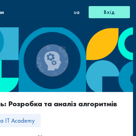
ни
ua
Вхід
: Розробка та аналіз алгоритмів
sia IT Academy