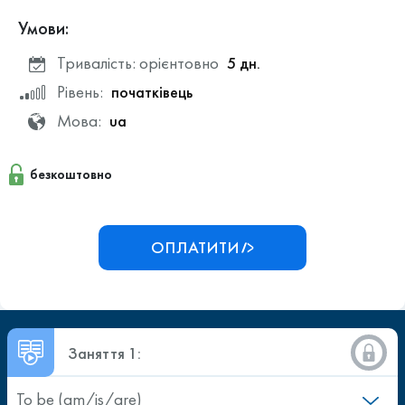
Умови:
Тривалість: орієнтовно
5 дн.
Рівень:
початківець
Мова:
ua
безкоштовно
ОПЛАТИТИ
Заняття 1:
To be (am/is/are)