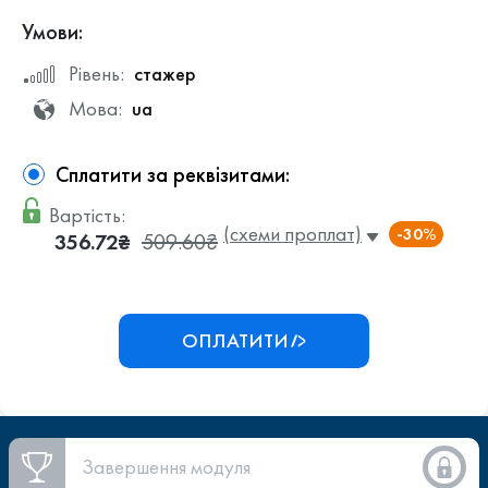
Умови:
Рівень:
стажер
Мова:
ua
Сплатити за реквізитами:
Вартість:
(схеми проплат)
-30%
356.72₴
509.60₴
ОПЛАТИТИ
Завершення модуля