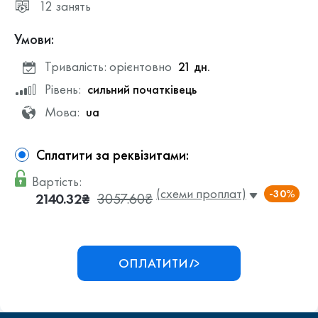
12 занять
Умови:
Тривалість: орієнтовно
21 дн.
Рівень:
сильний початківець
Мова:
ua
Сплатити за реквізитами:
Вартість:
(схеми проплат)
-30%
2140.32₴
3057.60₴
ОПЛАТИТИ