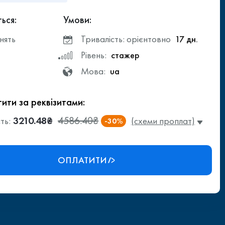
ься:
Умови:
нять
Тривалість: орієнтовно
17 дн.
Рівень:
стажер
Мова:
ua
ити за реквізитами:
3210.48₴
4586.40₴
ть:
(схеми проплат)
-30%
ОПЛАТИТИ