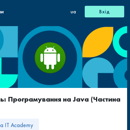
ни
ua
Вхід
: Програмування на Java (Частина
sia IT Academy