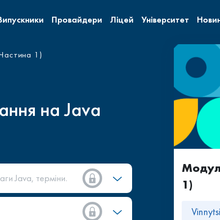
Випускники
Провайдери
Ліцей
Університет
Нови
(Частина 1)
ння на Java
Модуль
аги Java, терміни.
1)
Vinnyt