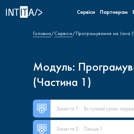
INTITA
Сервіси
Партнерам
Головна
Сервіси
Програмування на Java 
Модуль: Програмува
(Частина 1)
Заняття 1:
Вступний урок: перев
Заняття 2:
Лекція 1