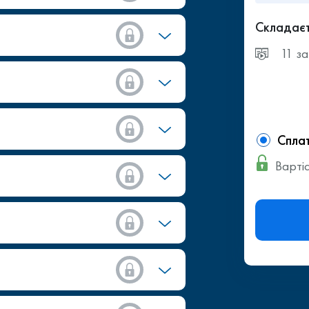
Складаєт
11 за
Сплат
Вартіс