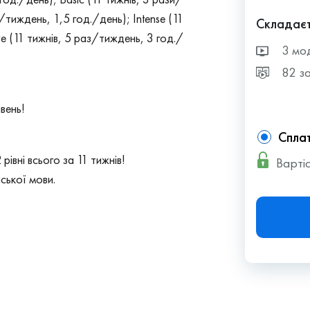
/тиждень, 1,5 год./день); Intense (11
Складаєт
ve (11 тижнів, 5 раз/тиждень, 3 год./
3 мо
82 з
вень!
Сплат
рівні всього за 11 тижнів!
Вартіс
йської мови.