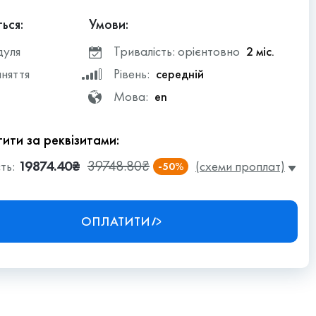
ься:
Умови:
дуля
Тривалість: орієнтовно
2 міс.
аняття
Рівень:
середній
Мова:
en
ити за реквізитами:
19874.40₴
39748.80₴
ть:
(схеми проплат)
-50%
ОПЛАТИТИ