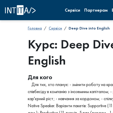
INTITA
Сервіси
Партнерам
Головна
Сервіси
Deep Dive into English
Курс: Deep Dive
English
Для кого
Для тих, хто планує: - змінити роботу на кра
співбесіду в компанію з іноземним капіталом; -
кар'єрний ріст; - навчання за кордоном; - спіл
Native Speaker. Варіанти пакетів: Supportive (1
день); Productive (11 тижнів, 5 раз/тиждень, 1 