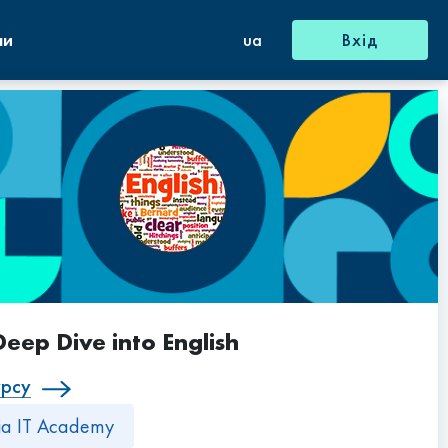
ни
ua
Вхід
Deep Dive into English
урсу
sia IT Academy