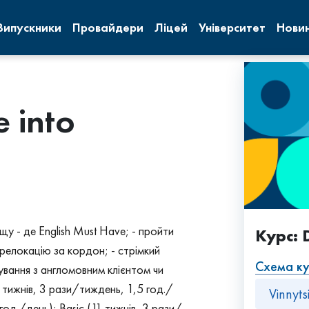
Випускники
Провайдери
Ліцей
Університет
Нови
 into
щу - де English Must Have; - пройти
Курс: 
 релокацію за кордон; - стрімкий
Схема к
кування з англомовним клієнтом чи
1 тижнів, 3 рази/тиждень, 1,5 год./
Vinnyt
год./день); Basic (11 тижнів, 3 рази/