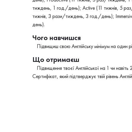
тиждень, 1 год./день); Active (11 тижнів, 5 раз
тижнів, 3 рази/тиждень, 3 год./день); Immersi
день).
Чого навчишся
Підвищиш свою Англійську мінімум на один рі
Що отримаєш
Підвищення твоєї Англійської на 1 чи навіть 2 
Сертифікат, який підтверджує твій рівень Англі