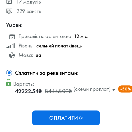
17 модулів
229 занять
Умови:
Тривалість: орієнтовно
12 міс.
Рівень:
сильний початківець
Мова:
ua
Сплатити за реквізитами:
Вартість:
(схеми проплат)
-50%
42222.54₴
84445.09₴
ОПЛАТИТИ