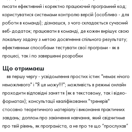
писати ефективний і коректно працюючий програмний код;
користуватися системами контролю версій (особливо - для
роботи в команді); дізнаєшся, з чого складається сучасний
веб-додаток; працювати в команді, де кожен вирішує свою
локальну задачу з метою досягнення спільного результату;
ефективними способами тестувати свої програми - як в
процесі, так і по завершенні розробки
Що отримаєш
вв першу чергу - усвідомлення простих істин: "немає нічого
неможливого" і "Я це можу!!!"; можливість в режимі онлайн
проходити відповідні заняття (як в текстовому, так і відео-
форматах); консультації кваліфікованих "тренерів"
стосовно теоретичного матеріалу і виконання практичних
завдань; доплом про закінчення навчання, який свідчитиме
про твій рівень, як програміста, а не про те що “прослухав”