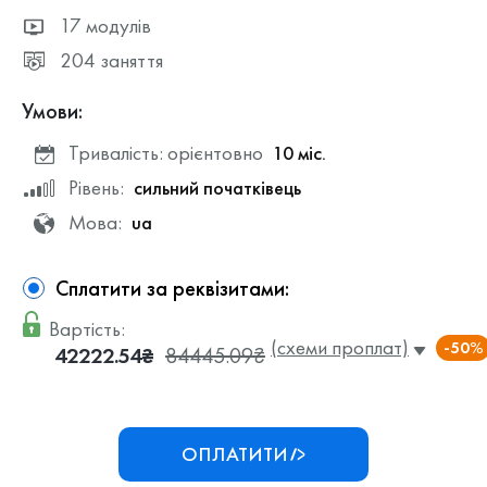
17 модулів
204 заняття
Умови:
Тривалість: орієнтовно
10 міс.
Рівень:
сильний початківець
Мова:
ua
Сплатити за реквізитами:
Вартість:
(схеми проплат)
-50%
42222.54₴
84445.09₴
ОПЛАТИТИ