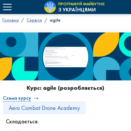
ПРОГРАМУЙ МАЙБУТНЄ
З УКРАЇНЦЯМИ
Головна
Сервіси
agile
Курс: agile
(розробляється)
Схема курсу
​​Aero Combat Drone Academy
Складається: