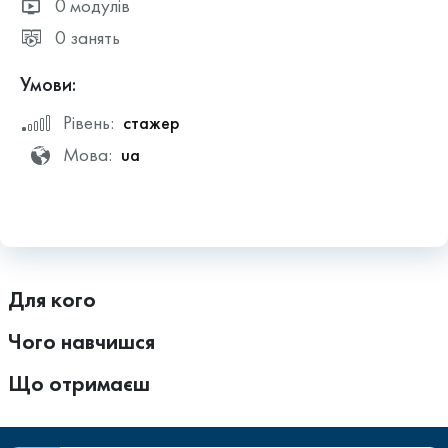
0 модулів
0 занять
Умови:
Рівень:
стажер
Мова:
ua
Для кого
Чого навчишся
Що отримаєш