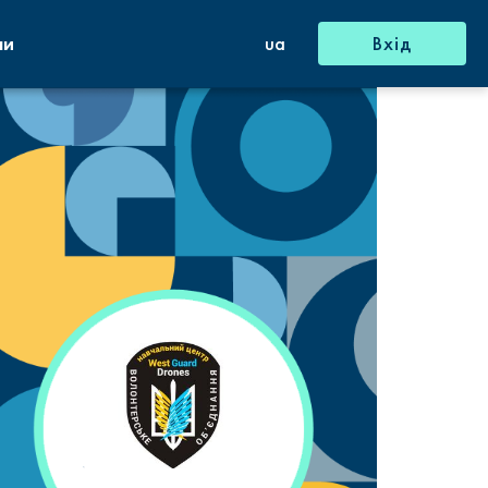
ни
ua
Вхід