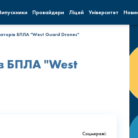
Випускники
Провайдери
Ліцей
Університет
Нови
аторів БПЛА "West Guard Drones"
в БПЛА "West
Соцмережі: