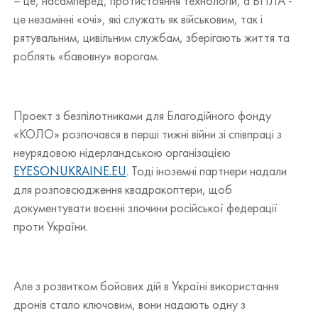
– це, насамперед, протистояння технологій, а БПЛА -
це незамінні «очі», які служать як військовим, так і
рятувальним, цивільним службам, зберігають життя та
роблять «бавовну» ворогам.
Проект з безпілотниками для Благодійного фонду
«КОЛО» розпочався в перші тижні війни зі співпраці з
неурядовою нідерландською організацією
EYESONUKRAINE.EU
. Тоді іноземні партнери надали
для розповсюдження квадракоптери, щоб
документувати воєнні злочини російської федерації
проти України.
Але з розвитком бойових дій в Україні використання
дронів стало ключовим, вони надають одну з