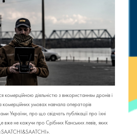
 комерційною діяльністю з використанням дронів і
а комерційних умовах навчала операторів
ами України, про що свідчать публікації про їхні
е вже не кажучи про Срібних Канських левів, яких
єю «SAATCHI&SAATCHI».