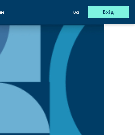
ни
ua
Вхід