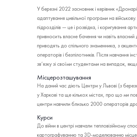
У березні 2022 засновник і керівник «Дронар
адаптування цивільної програми на військову.
підрозділів — це і розвідка, і коригування арти
привносить власне бачення чи навіть власний 
приводять до спільного знаменника, з акцент
операторів і безпілотників. Після навчання 
зв’язку зі своїми студентами на випадок, я
Місцерозташування
На даний час діють Центри у Львові (з березня
у Харкові та ще кількох містах, про що ми п
центри навчили близько 2000 операторів дро
Курси
До війни в центрі навчали тепловізійному с
картографуванню та 3D-моделюванню місцево