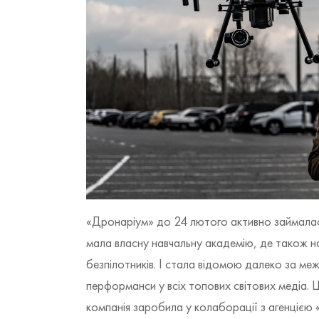
«Дронаріум» до 24 лютого активно займалася
мала власну навчальну академію, де також н
безпілотників. І стала відомою далеко за меж
перформанси у всіх топових світових медіа. Ц
компанія заробила у колаборації з агенці