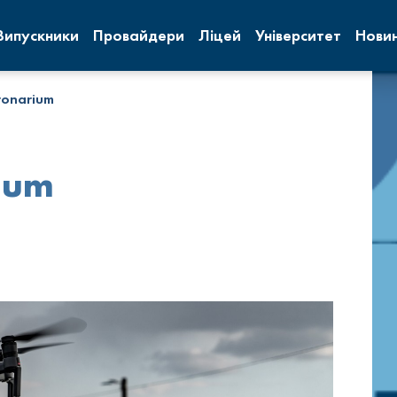
Випускники
Провайдери
Ліцей
Університет
Нови
ronarium
ium