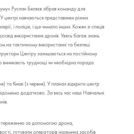
іуму» Руслан Беляєв зібрав команду для
 У центрі навчаються представники різних
лерії, і поліція, і ще чимало інших. Кожен зі спеців
досвід використання дронів. Увесь багаж знань
ом на тактичному використанні та безпеці
інструктори Центру залишаються на постійному
кщо виникають труднощі чи необхідна порада.
) та Києві (з червня). У планах відкрити центр
овідомимо додатково. За весь час наші Навчальні
нів.
постереженню за допомогою дрона,
сті, готували операторів наземних засобів