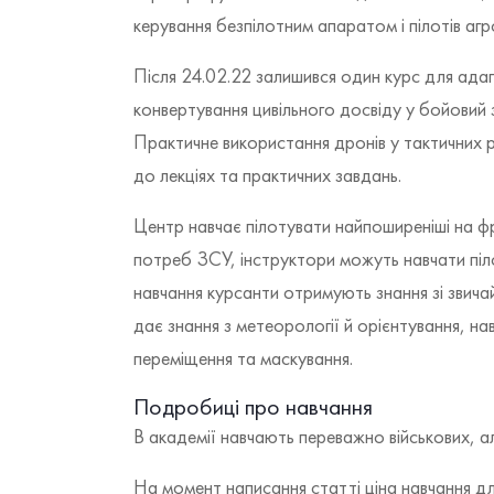
керування безпілотним апаратом і пілотів агр
Після 24.02.22 залишився один курс для ад
конвертування цивільного досвіду у бойовий з
Практичне використання дронів у тактичних р
до лекціях та практичних завдань.
Центр навчає пілотувати найпоширеніші на фр
потреб ЗСУ, інструктори можуть навчати піло
навчання курсанти отримують знання зі звича
дає знання з метеорології й орієнтування, н
переміщення та маскування.
Подробиці про навчання
В академії навчають переважно військових, а
На момент написання статті ціна навчання дл