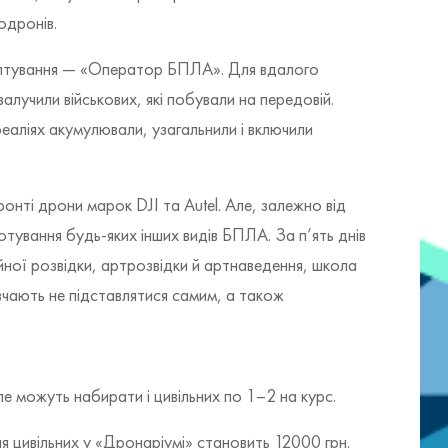
одронів.
аптування — «Оператор БПЛА». Для вдалого
алучили військових, які побували на передовій.
еаліях акумулювали, узагальнили і включили
онті дрони марок DJI та Autel. Але, залежно від
тування будь-яких інших видів БПЛА. За п’ять днів
йної розвідки, артрозвідки й артнаведення, школа
авчають не підставлятися самим, а також
ле можуть набирати і цивільних по 1–2 на курс.
я цивільних у «Дронаріумі» становить 12000 грн.