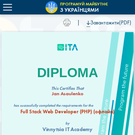
ПРОГРАМУЙ МАЙБУТНЄ
З УКРАЇНЦЯМИ
|
Завантажити(PDF)
DIPLOMA
This Certifies That
Jan Asaulenko
has successfully completed the requirements for the
Full Stack Web Developer (РНР) (офлайн)
by
Vinnytsia IT Academy