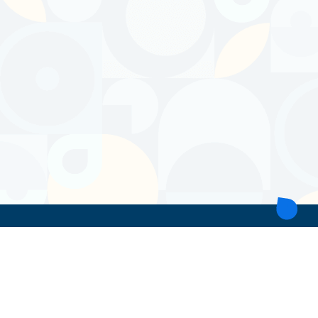
ТОВ 'ІНТІТА'
Україна, 21028, Вінницька обл., Вінницький р-н, місто Вінниця,
вул. Героїв поліції, будинок 28
тел. моб: +38 067 431 74 24
пошта: intitavn@gmail.com