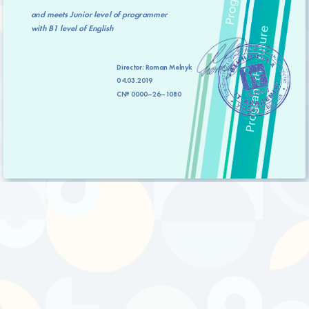
and meets
Junior level
of programmer
with
B1 level
of English
Director:
Roman Melnyk
04.03.2019
C№ 0000–26–1080