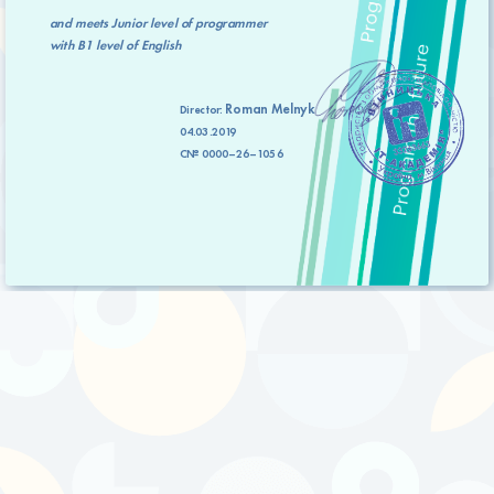
and meets
Junior level
of programmer
with
B1 level
of English
Roman Melnyk
Director:
04.03.2019
C№ 0000–26–1056