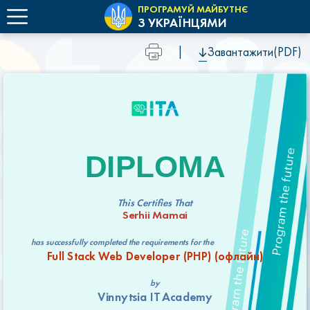
ПРОГРАМУЙ МАЙБУТНЄ
З УКРАЇНЦЯМИ
|
Завантажити(PDF)
DIPLOMA
This Certifies That
Serhii Mamai
has successfully completed the requirements for the
Full Stack Web Developer (РНР) (офлайн)
by
Vinnytsia IT Academy