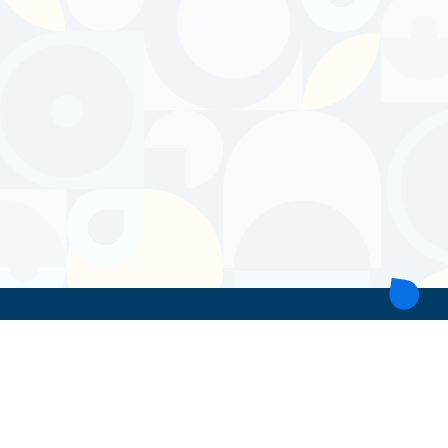
ТОВ 'ІНТІТА'
Україна, 21028, Вінницька обл., Вінницький р-н, місто Вінниця,
вул. Героїв поліції, будинок 28
тел. моб: +38 067 431 74 24
пошта: intitavn@gmail.com