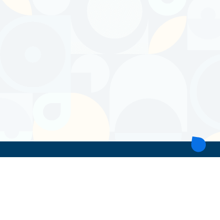
ТОВ 'ІНТІТА'
Україна, 21028, Вінницька обл., Вінницький р-н, місто Вінниця,
вул. Героїв поліції, будинок 28
тел. моб: +38 067 431 74 24
пошта: intitavn@gmail.com