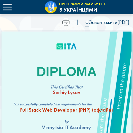
ПРОГРАМУЙ МАЙБУТНЄ
З УКРАЇНЦЯМИ
|
Завантажити(PDF)
DIPLOMA
This Certifies That
Serhiy Lysov
has successfully completed the requirements for the
Full Stack Web Developer (РНР) (офлайн)
by
Vinnytsia IT Academy