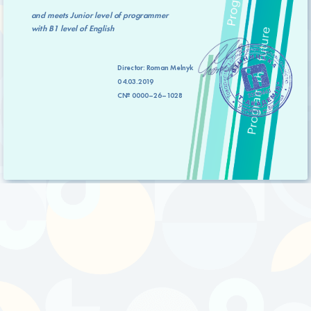
and meets
Junior level
of programmer
with
B1 level
of English
Director:
Roman Melnyk
04.03.2019
C№ 0000–26–1028