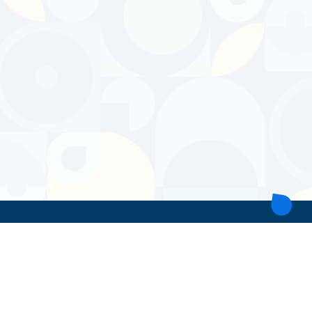
ТОВ 'ІНТІТА'
Україна, 21028, Вінницька обл., Вінницький р-н, місто Вінниця,
вул. Героїв поліції, будинок 28
тел. моб: +38 067 431 74 24
пошта: intitavn@gmail.com