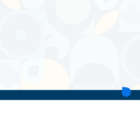
ТОВ 'ІНТІТА'
Україна, 21028, Вінницька обл., Вінницький р-н, місто Вінниця,
вул. Героїв поліції, будинок 28
тел. моб: +38 067 431 74 24
пошта: intitavn@gmail.com