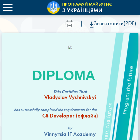
ПРОГРАМУЙ МАЙБУТНЄ
З УКРАЇНЦЯМИ
|
Завантажити(PDF)
DIPLOMA
This Certifies That
Vladyslav Vyshnivskyi
has successfully completed the requirements for the
C# Developer (офлайн)
by
Vinnytsia IT Academy