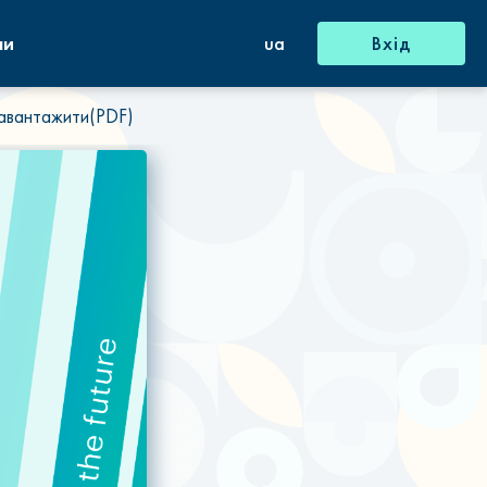
ни
ua
Вхід
авантажити(PDF)