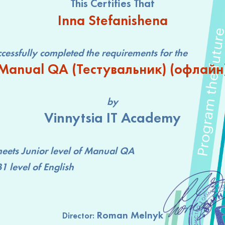
This Certifies That
Inna Stefanishena
lly completed the requirements for the
Manual QA (Тестувальник) (офлайн
by
Vinnytsia IT Academy
ets
Junior level
of Manual QA
B1 level
of English
Roman Melnyk
Director: