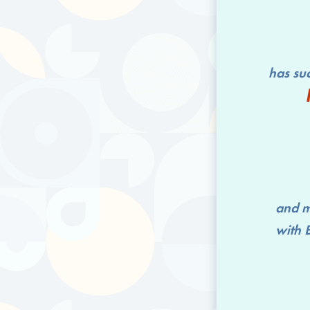
has successfu
and me
with