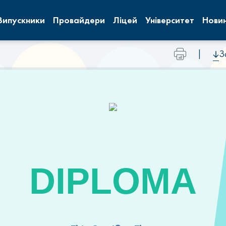
Випускники
Провайдери
Ліцей
Університет
Нови
|
З
DIPLOMA