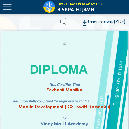
ПРОГРАМУЙ МАЙБУТНЄ
З УКРАЇНЦЯМИ
|
Завантажити(PDF)
DIPLOMA
This Certifies That
Yevhenii Manilko
has successfully completed the requirements for the
Mobile Development (iOS_Swift) (офлайн)
by
Vinnytsia IT Academy