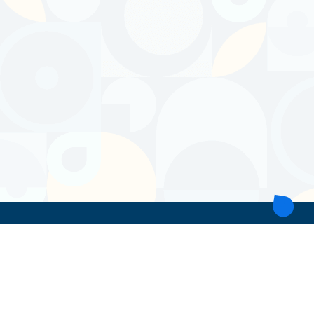
ТОВ 'ІНТІТА'
Україна, 21028, Вінницька обл., Вінницький р-н, місто Вінниця,
вул. Героїв поліції, будинок 28
тел. моб: +38 067 431 74 24
пошта: intitavn@gmail.com