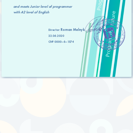
and meets
Junior level
of programmer
with
A2 level
of English
Roman Melnyk
Director:
22.06.2020
C№ 0000–6–1574