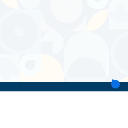
ТОВ 'ІНТІТА'
Україна, 21028, Вінницька обл., Вінницький р-н, місто Вінниця,
вул. Героїв поліції, будинок 28
тел. моб: +38 067 431 74 24
пошта: intitavn@gmail.com