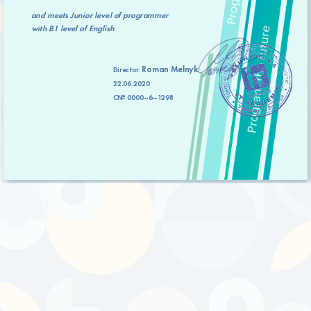
and meets
Junior level
of programmer
with
B1 level
of English
Roman Melnyk
Director:
22.06.2020
C№ 0000–6–1298