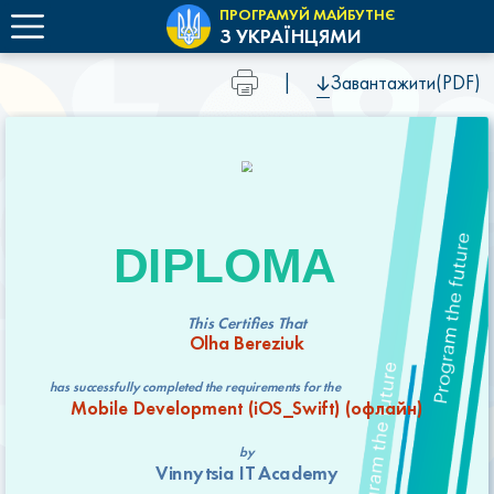
ПРОГРАМУЙ МАЙБУТНЄ
З УКРАЇНЦЯМИ
|
Завантажити(PDF)
DIPLOMA
This Certifies That
Olha Bereziuk
has successfully completed the requirements for the
Mobile Development (iOS_Swift) (офлайн)
by
Vinnytsia IT Academy