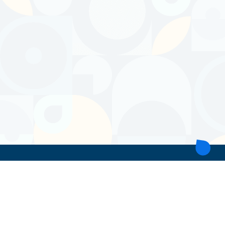
ТОВ 'ІНТІТА'
Україна, 21028, Вінницька обл., Вінницький р-н, місто Вінниця,
вул. Героїв поліції, будинок 28
тел. моб: +38 067 431 74 24
пошта: intitavn@gmail.com