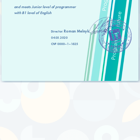
and meets
Junior level
of programmer
with
B1 level
of English
Roman Melnyk
Director:
04.05.2020
C№ 0000–1–1625