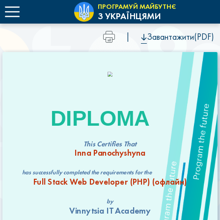
ПРОГРАМУЙ МАЙБУТНЄ
З УКРАЇНЦЯМИ
|
Завантажити(PDF)
DIPLOMA
This Certifies That
Inna Panochyshyna
has successfully completed the requirements for the
Full Stack Web Developer (РНР) (офлайн)
by
Vinnytsia IT Academy