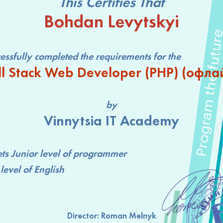
This Certifies That
Bohdan Levytskyi
lly completed the requirements for the
ll Stack Web Developer (РНР) (офла
by
Vinnytsia IT Academy
ts
Junior level
of programmer
level
of English
Director:
Roman Melnyk