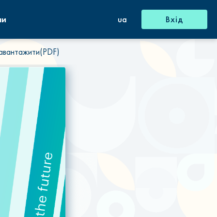
ни
ua
Вхід
авантажити(PDF)