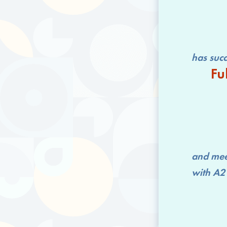
has successfu
Fu
and mee
with
A2 