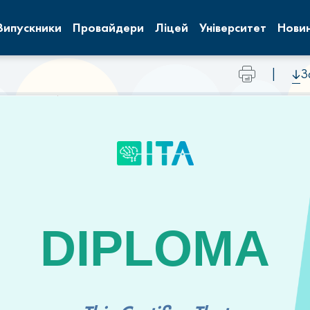
Випускники
Провайдери
Ліцей
Університет
Нови
|
З
DIPLOMA