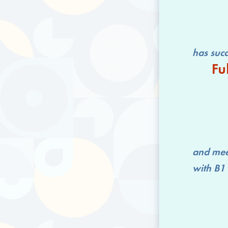
has successfu
Fu
and mee
with
B1 