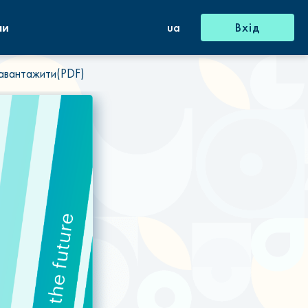
ни
ua
Вхід
авантажити(PDF)