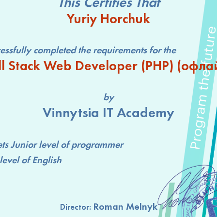
This Certifies That
Yuriy Horchuk
lly completed the requirements for the
ll Stack Web Developer (РНР) (офла
by
Vinnytsia IT Academy
ts
Junior level
of programmer
level
of English
Roman Melnyk
Director: