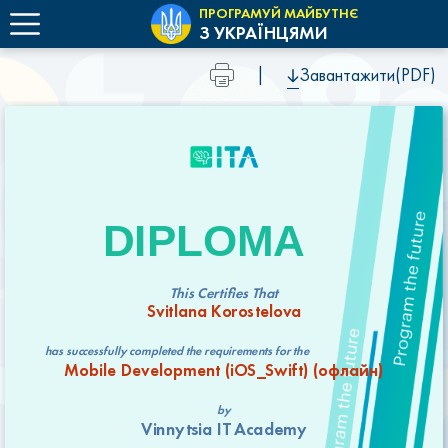
ПРОГРАМУЙ МАЙБУТНЄ
З УКРАЇНЦЯМИ
|
Завантажити(PDF)
DIPLOMA
This Certifies That
Svitlana Korostelova
has successfully completed the requirements for the
Mobile Development (iOS_Swift) (офлайн)
by
Vinnytsia IT Academy