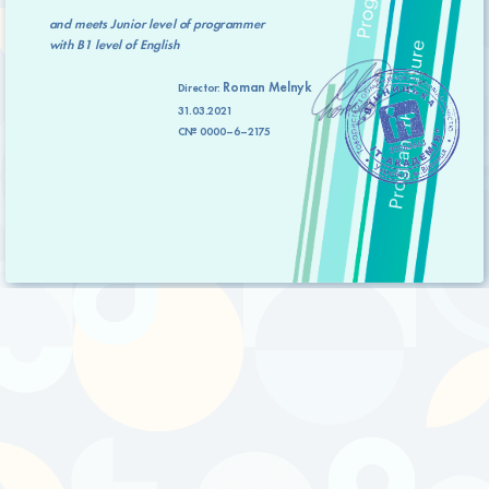
and meets
Junior level
of programmer
with
B1 level
of English
Roman Melnyk
Director:
31.03.2021
C№ 0000–6–2175