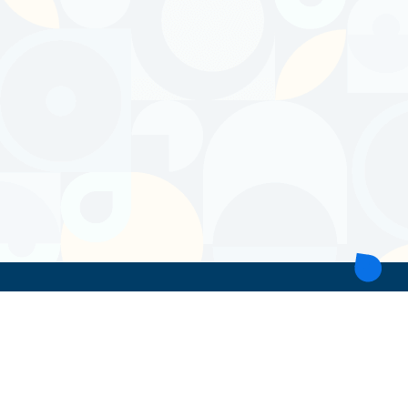
ТОВ 'ІНТІТА'
Україна, 21028, Вінницька обл., Вінницький р-н, місто Вінниця,
вул. Героїв поліції, будинок 28
тел. моб: +38 067 431 74 24
пошта: intitavn@gmail.com