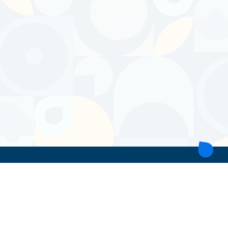
ТОВ 'ІНТІТА'
Україна, 21028, Вінницька обл., Вінницький р-н, місто Вінниця,
вул. Героїв поліції, будинок 28
тел. моб: +38 067 431 74 24
пошта: intitavn@gmail.com