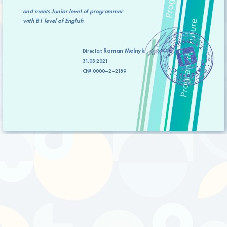
and meets
Junior level
of programmer
with
B1 level
of English
Roman Melnyk
Director:
31.03.2021
C№ 0000–2–2189