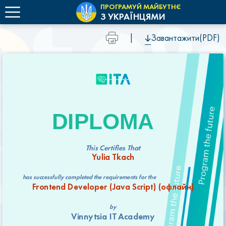
ПРОГРАМУЙ МАЙБУТНЄ
З УКРАЇНЦЯМИ
|
Завантажити(PDF)
DIPLOMA
This Certifies That
Yulia Tkach
has successfully completed the requirements for the
Frontend Developer (Java Script) (офлайн)
by
Vinnytsia IT Academy