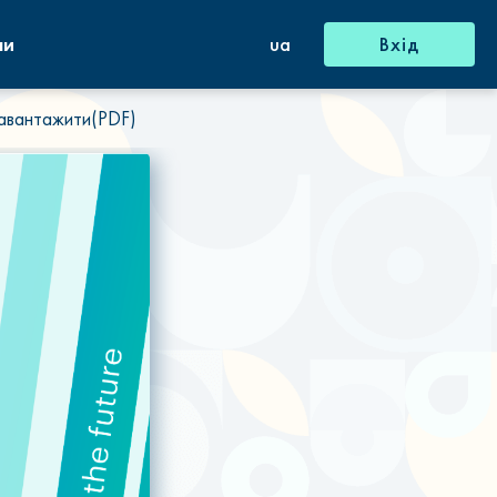
ни
ua
Вхід
авантажити(PDF)