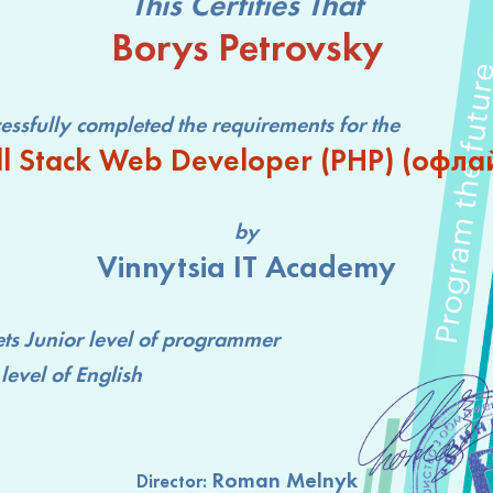
This Certifies That
Borys Petrovsky
lly completed the requirements for the
ll Stack Web Developer (РНР) (офла
by
Vinnytsia IT Academy
ts
Junior level
of programmer
level
of English
Roman Melnyk
Director: