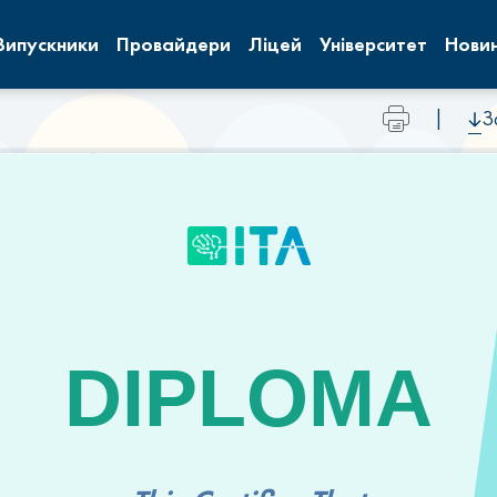
Випускники
Провайдери
Ліцей
Університет
Нови
|
З
DIPLOMA