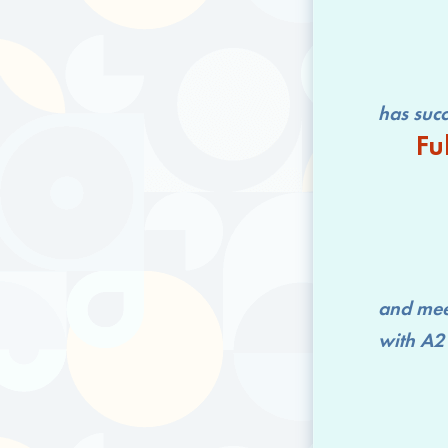
has successfu
Fu
and mee
with
A2 