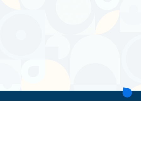
ТОВ 'ІНТІТА'
Україна, 21028, Вінницька обл., Вінницький р-н, місто Вінниця,
вул. Героїв поліції, будинок 28
тел. моб: +38 067 431 74 24
пошта: intitavn@gmail.com