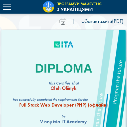
ПРОГРАМУЙ МАЙБУТНЄ
З УКРАЇНЦЯМИ
|
Завантажити(PDF)
DIPLOMA
This Certifies That
Oleh Oliinyk
has successfully completed the requirements for the
Full Stack Web Developer (РНР) (офлайн)
by
Vinnytsia IT Academy