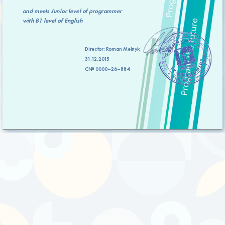
and meets
Junior level
of programmer
with
B1 level
of English
Director:
Roman Melnyk
31.12.2015
C№ 0000–26–884