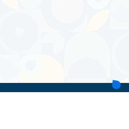
ТОВ 'ІНТІТА'
Україна, 21028, Вінницька обл., Вінницький р-н, місто Вінниця,
вул. Героїв поліції, будинок 28
тел. моб: +38 067 431 74 24
пошта: intitavn@gmail.com