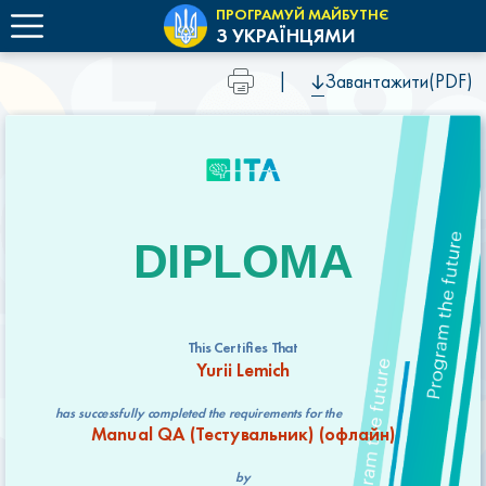
ПРОГРАМУЙ МАЙБУТНЄ
З УКРАЇНЦЯМИ
|
Завантажити(PDF)
DIPLOMA
This Certifies That
Yurii Lemich
has successfully completed the requirements for the
Manual QA (Тестувальник) (офлайн)
by