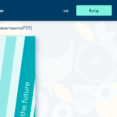
ни
ua
Вхід
авантажити(PDF)