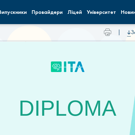
Випускники
Провайдери
Ліцей
Університет
Нови
|
З
DIPLOMA