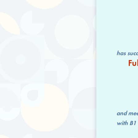
has successfu
Fu
and mee
with
B1 