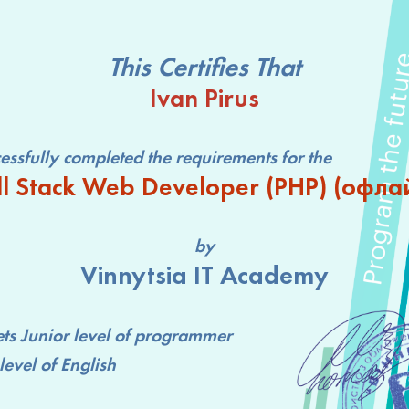
This Certifies That
Ivan Pirus
lly completed the requirements for the
ll Stack Web Developer (РНР) (офла
by
Vinnytsia IT Academy
ts
Junior level
of programmer
level
of English