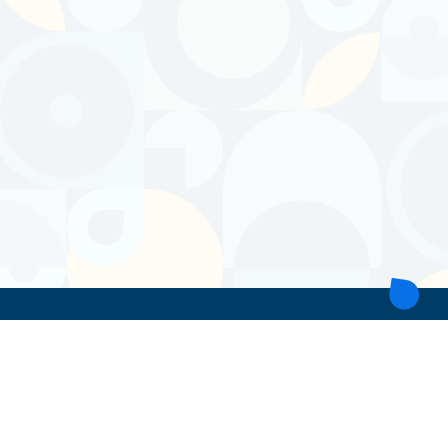
ТОВ 'ІНТІТА'
Україна, 21028, Вінницька обл., Вінницький р-н, місто Вінниця,
вул. Героїв поліції, будинок 28
тел. моб: +38 067 431 74 24
пошта: intitavn@gmail.com