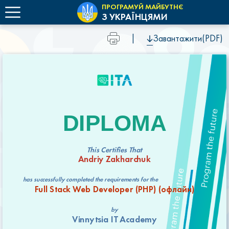
ПРОГРАМУЙ МАЙБУТНЄ
З УКРАЇНЦЯМИ
|
Завантажити(PDF)
DIPLOMA
This Certifies That
Andriy Zakharchuk
has successfully completed the requirements for the
Full Stack Web Developer (РНР) (офлайн)
by
Vinnytsia IT Academy