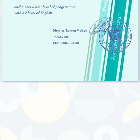
and meets
Junior level
of programmer
with
А2 level
of English
Director:
Roman Melnyk
14.02.2018
C№ 0000–1–830