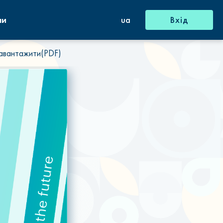
ни
ua
Вхід
авантажити(PDF)