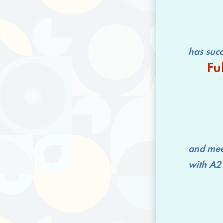
has successfu
Fu
and mee
with
A2 