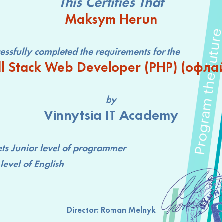
This Certifies That
Maksym Herun
lly completed the requirements for the
ll Stack Web Developer (РНР) (офла
by
Vinnytsia IT Academy
ts
Junior level
of programmer
level
of English
Director:
Roman Melnyk