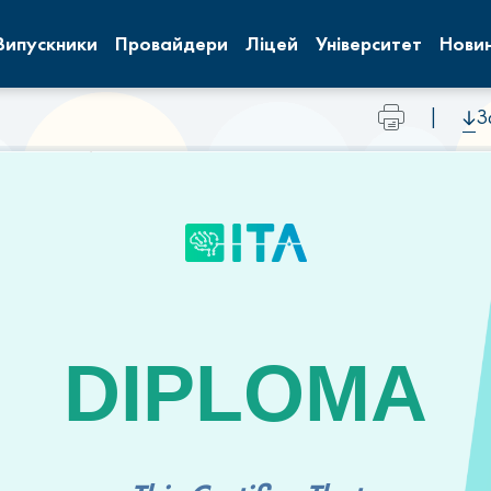
Випускники
Провайдери
Ліцей
Університет
Нови
|
З
DIPLOMA