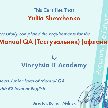
This Certifies That
Yuliia Shevchenko
lly completed the requirements for the
Manual QA (Тестувальник) (офлайн
by
Vinnytsia IT Academy
ets
Junior level
of Manual QA
h
B2 level
of English
Director:
Roman Melnyk