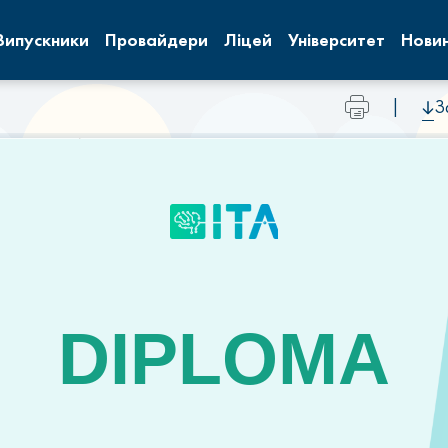
Випускники
Провайдери
Ліцей
Університет
Нови
|
З
DIPLOMA