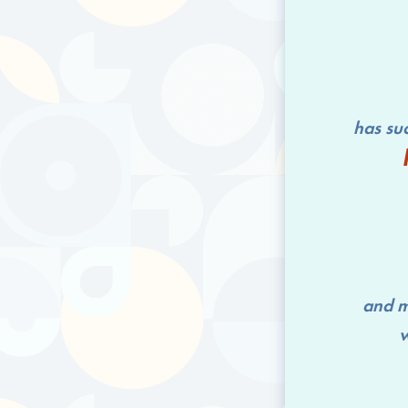
has successfu
and me
wit