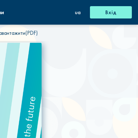
ни
ua
Вхід
авантажити(PDF)