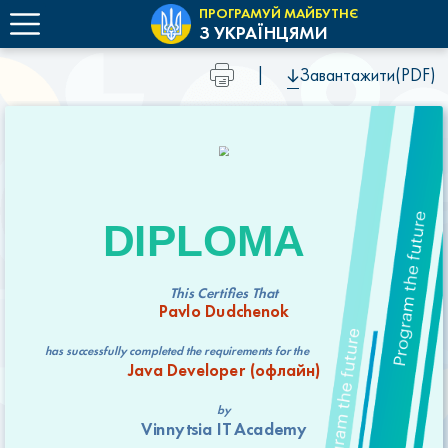
ПРОГРАМУЙ МАЙБУТНЄ
З УКРАЇНЦЯМИ
|
Завантажити(PDF)
DIPLOMA
This Certifies That
Pavlo Dudchenok
has successfully completed the requirements for the
Java Developer (офлайн)
by
Vinnytsia IT Academy