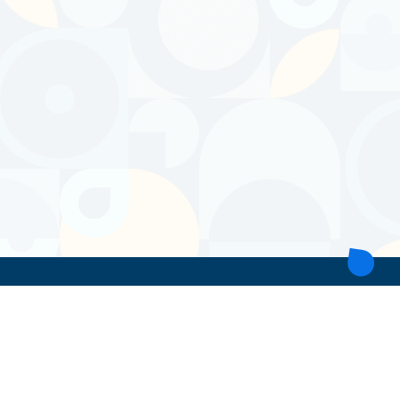
ТОВ 'ІНТІТА'
Україна, 21028, Вінницька обл., Вінницький р-н, місто Вінниця,
вул. Героїв поліції, будинок 28
тел. моб: +38 067 431 74 24
пошта: intitavn@gmail.com