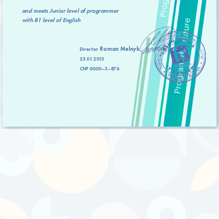
and meets
Junior level
of programmer
with
B1 level
of English
Roman Melnyk
Director:
23.01.2013
C№ 0000–3–876